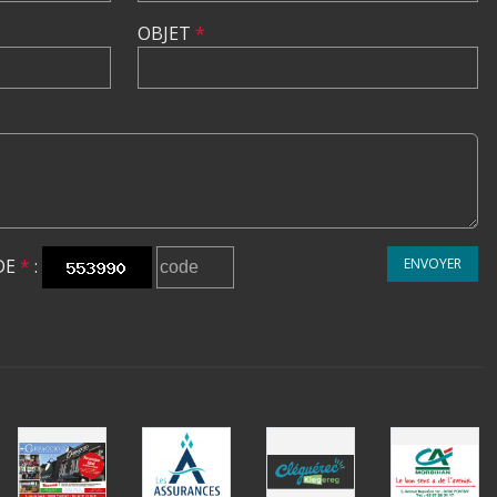
OBJET
*
DE
*
:
ENVOYER