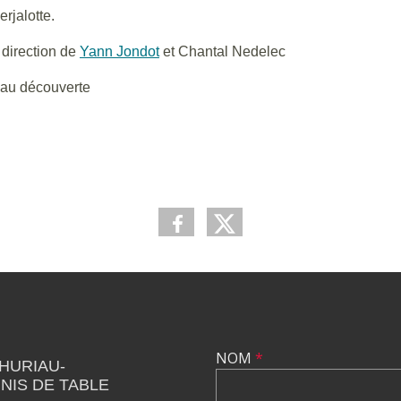
rjalotte.
 direction de
Yann Jondot
et Chantal Nedelec
eau découverte
NOM
*
THURIAU-
NIS DE TABLE