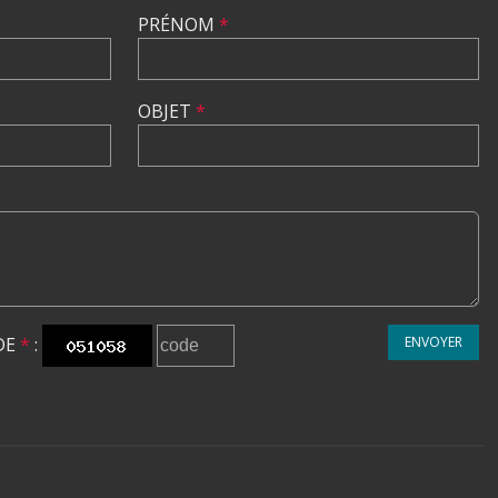
PRÉNOM
*
OBJET
*
DE
*
:
ENVOYER