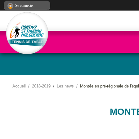
Panneau de gestion des cookies
Se connecter
Accueil
2018-2019
Les news
Montée en pré-régionale de l'équ
MONTÉ