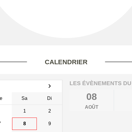
CALENDRIER
LES ÉVÈNEMENTS DU
08
e
Sa
Di
AOÛT
1
2
7
8
9