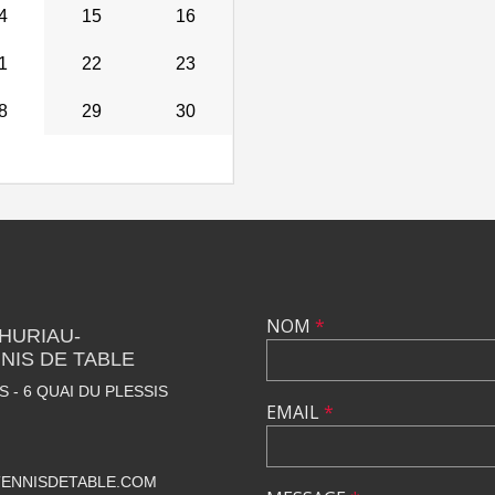
4
15
16
1
22
23
8
29
30
NOM
*
THURIAU-
NIS DE TABLE
 - 6 QUAI DU PLESSIS
EMAIL
*
ENNISDETABLE.COM