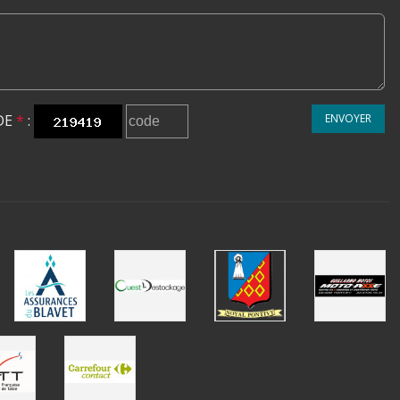
DE
*
:
ENVOYER