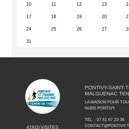
10
11
12
13
1
17
18
19
20
2
24
25
26
27
2
31
PONTIVY-SAINT-
MALGUENAC TEN
LA MAISON POUR TOUS
56300
PONTIVY
TÉL. :
07 61 67 23 36
CONTACT@PONTIVY-T
41910
VISITES